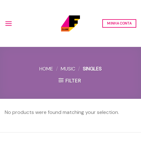
Skip
to
content
MINHA CONTA
HOME
/
MUSIC
/
SINGLES
FILTER
No products were found matching your selection.