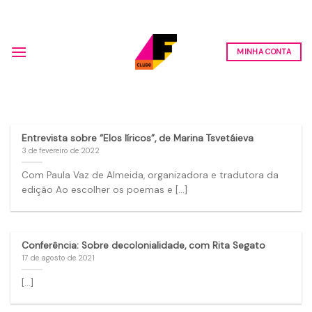
Skip
to
content
MINHA CONTA
Entrevista sobre “Elos líricos”, de Marina Tsvetáieva
3 de fevereiro de 2022
Com Paula Vaz de Almeida, organizadora e tradutora da
edição Ao escolher os poemas e [...]
Conferência: Sobre decolonialidade, com Rita Segato
17 de agosto de 2021
[...]